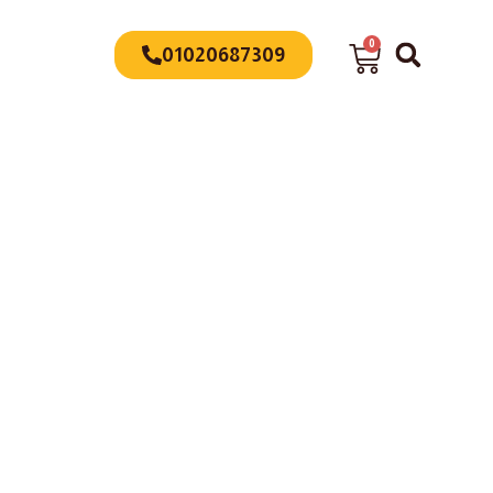
0
01020687309