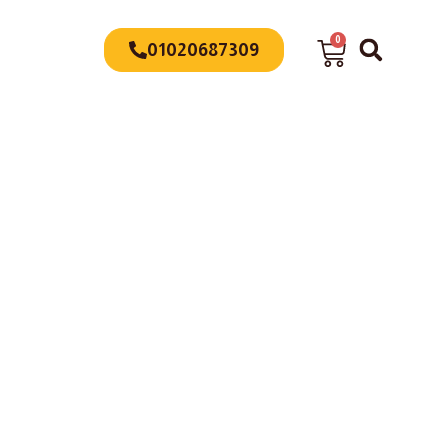
0
01020687309