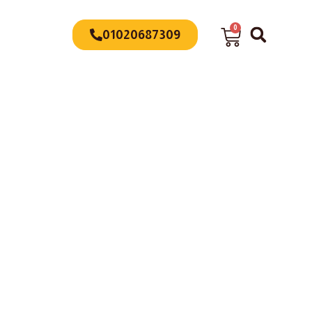
0
01020687309